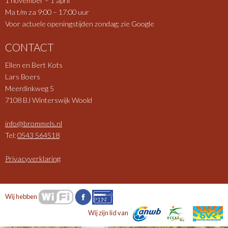
1 november – 1 april
Ma t/m za 9:00 – 17:00 uur
Voor actuele openingstijden zondag; zie Google
CONTACT
Ellen en Bert Kots
Lars Boers
Meerdinkweg 5
7108 BJ Winterswijk Woold
info@brommels.nl
Tel:
0543 564518
Privacyverklaring
Wij hebben
Wij zijn lid van